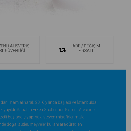
ENLİ ALIŞVERİŞ
İADE / DEĞİŞİM
SL GÜVENLİĞİ
FIRSATI
dan ilham alınarak 2016 yılında başladı ve İstanbulda
ak yayıldı. Sabahın Erken Saatlerinde Kömür Ateşinde
ezzetli başlangıç yapmak isteyen misafirlerimizle
de doğal sütler, meyveler kullanılarak üretilen