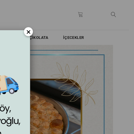
×
 & KURABİYE & ÇİKOLATA
İÇECEKLER