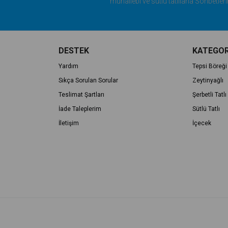
muhallebi ve sütlü tatlılarla Sohbetler
Yaban mersini suları, Taze Kahveleri,
sohbetler yapabileceğiniz kendine öz
dakikalar geçirmeniz için Azimle çalı
DESTEK
KATEGOR
Yardım
Tepsi Böreği
Sıkça Sorulan Sorular
Zeytinyağlı
Teslimat Şartları
Şerbetli Tatlı
İade Taleplerim
Sütlü Tatlı
İletişim
İçecek