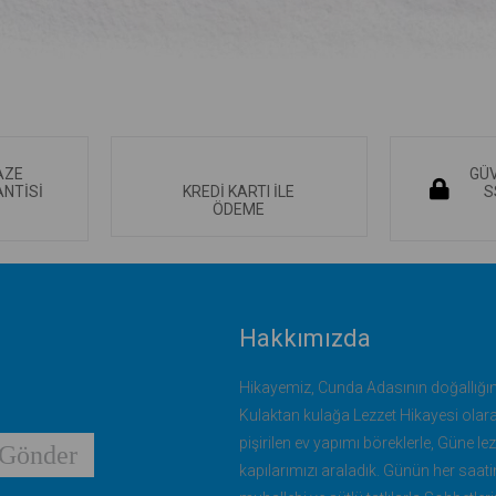
AZE
GÜV
NTİSİ
KREDİ KARTI İLE
S
ÖDEME
Hakkımızda
Hikayemiz, Cunda Adasının doğallığın
Kulaktan kulağa Lezzet Hikayesi olar
pişirilen ev yapımı böreklerle, Güne l
Gönder
kapılarımızı araladık. Günün her saatin