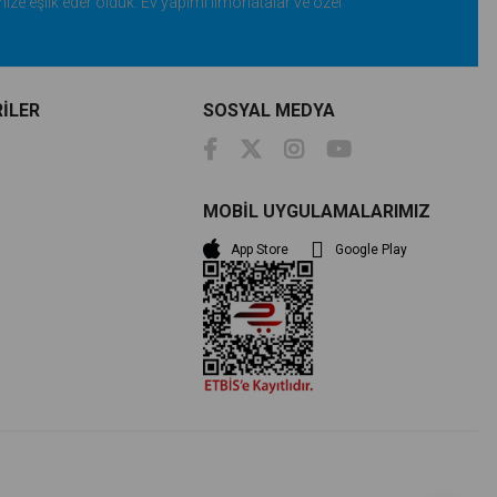
inize eşlik eder olduk. Ev yapımı limonatalar ve özel
 Cunda’nın Meşhur Damla Sakızlı Kahvesi ile hoş
gü mimarisiyle tasarlanmış mağazasında Keyifli
şıyoruz
İLER
SOSYAL MEDYA
MOBİL UYGULAMALARIMIZ
App Store
Google Play