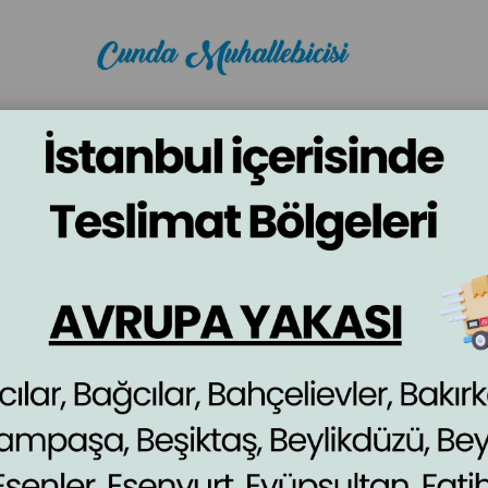
BÖREĞİ
ŞERBETLİ TATLILAR
SÜTLÜ TATLILAR
KEK