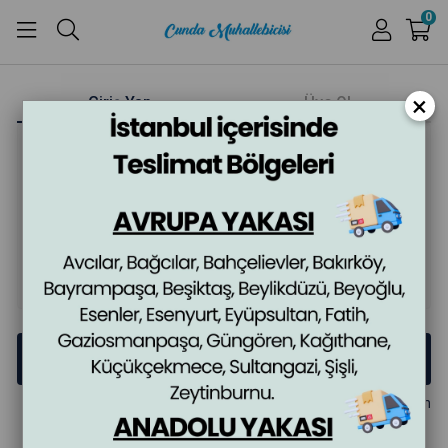
0
×
Giriş Yap
Üye Ol
E-posta
Şifre
Giriş Yap
Şifremi Unuttum