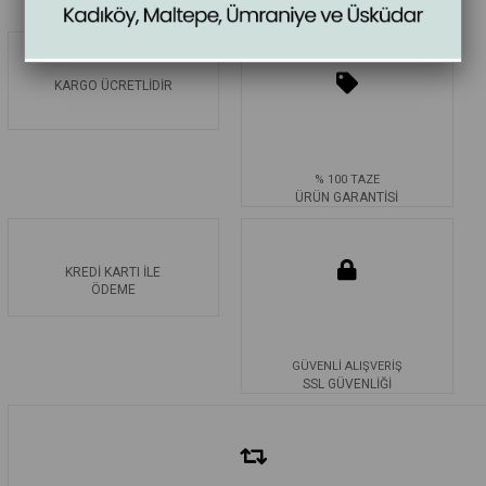
KARGO ÜCRETLİDİR
% 100 TAZE
ÜRÜN GARANTİSİ
KREDİ KARTI İLE
ÖDEME
GÜVENLİ ALIŞVERİŞ
SSL GÜVENLİĞİ