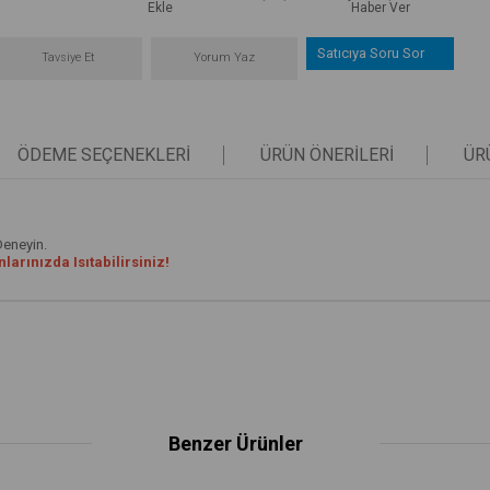
Ekle
Haber Ver
Satıcıya Soru Sor
Tavsiye Et
Yorum Yaz
ÖDEME SEÇENEKLERI
ÜRÜN ÖNERILERI
ÜR
Deneyin.
arınızda Isıtabilirsiniz!
Benzer Ürünler