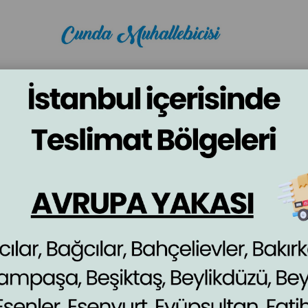
BÖREĞİ
ŞERBETLİ TATLILAR
SÜTLÜ TATLILAR
KEK
Marka
:
Cunda Muhallebicisi
Bursa Süt Helvası
₺200,00
(KDV Dahil)
Stok Miktarı
:
15