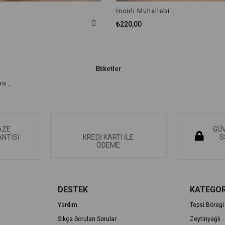
İncirli Muhallebi
₺220,00
Etiketler
ası
,
AZE
GÜV
NTİSİ
KREDİ KARTI İLE
S
ÖDEME
DESTEK
KATEGOR
Yardım
Tepsi Böreği
Sıkça Sorulan Sorular
Zeytinyağlı