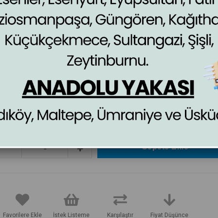
Özel Bursa Süt Helvası.
Bursanın Efsane Lezzeti Süt Helvasını Cunda Muhallebicisi Lezzetiyle Deneyin.
Bursa Süt Helvasını Mikro Dalga Fırınlarınızda veya Normal Fırınlarınızda Isıtabilir
Favorilere Ekle
İstek Listeme
Karşılaştır
Fiyat Düşünce