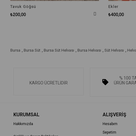
Tavuk Göğsü
Ekler
₺200,00
₺400,00
Bursa
,
Bursa Süt
,
Bursa Süt Helvası
,
Bursa Helvası
,
Süt Helvası
,
Helv
% 100 T
KARGO ÜCRETLİDİR
ÜRÜN GARA
KURUMSAL
ALIŞVERİŞ
Hakkımızda
Hesabım
Sepetim