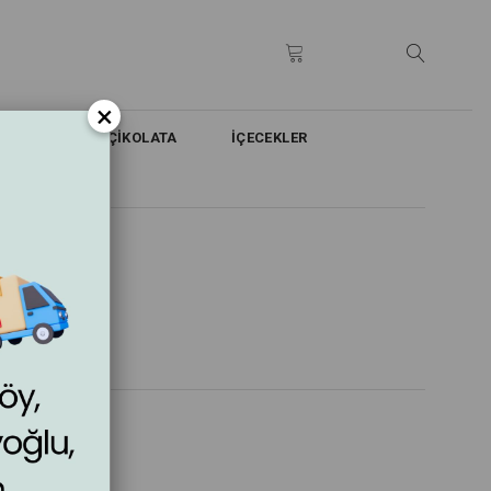
×
 & KURABİYE & ÇİKOLATA
İÇECEKLER