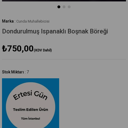
Marka
:
Cunda Muhallebicisi
Dondurulmuş Ispanaklı Boşnak Böreği
₺750,00
(KDV Dahil)
Stok Miktarı
:
7