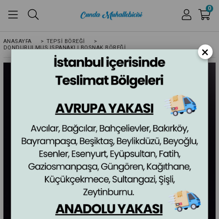
0
ANASAYFA
>
TEPSİ BÖREĞİ
>
×
DONDURULMUŞ ISPANAKLI BOŞNAK BÖREĞI