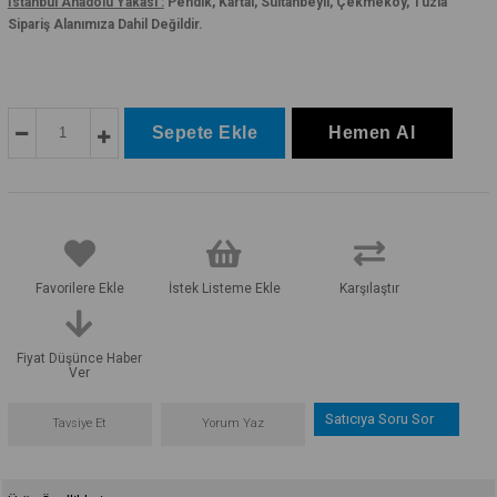
İstanbul Anadolu Yakası :
Pendik, Kartal, Sultanbeyli, Çekmeköy, Tuzla
Sipariş Alanımıza Dahil Değildir.
Favorilere Ekle
İstek Listeme Ekle
Karşılaştır
Fiyat Düşünce Haber
Ver
Satıcıya Soru Sor
Tavsiye Et
Yorum Yaz