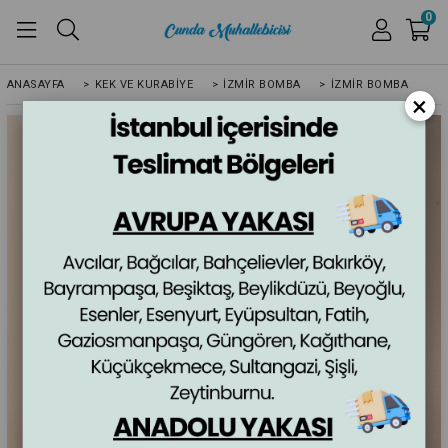
0
ANASAYFA
>
KEK VE KURABİYE
>
İZMIR BOMBA
>
İZMIR BOMBA
×