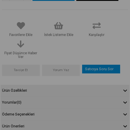
Favorilere Ekle
İstek Listeme Ekle
Karşılaştır
Fiyat Düşünce Haber
Ver
Satıcıya Soru Sor
Tavsiye Et
Yorum Yaz
Ürün Özellikleri
Yorumlar
(0)
Ödeme Seçenekleri
Ürün Önerileri